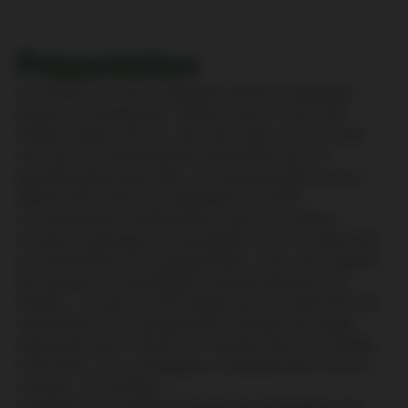
Présentation
Air Antilles est une compagnie aérienne régionale
basée en Guadeloupe. Connue sous le nom d'Air
Antilles depuis 20 ans, elle entre dans une nouvelle
ère avec la Collectivité de Saint-Martin qui en
possède désormais 60%, et le groupe Edeis qui en
détient 40% suite à sa liquidation en 2023.
Les principales modifications suite à sa reprise
incluent le partage de la propriété entre la Collectivité
de Saint-Martin et le groupe Edeis, avec pour objectif
de maintenir et développer l'activité aérienne aux
Antilles. La reprise d'Air Antilles par la Collectivité de
Saint-Martin et le groupe Edeis marque une étape
importante pour l'avenir de l'aviation dans les Antilles
françaises, et la compagnie a souhaité faire vivre la
marque « Air Antilles ».
Aujourd'hui, Air Antilles dessert les destinations de