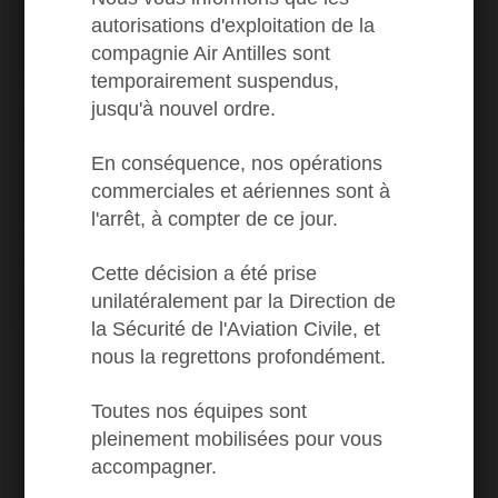
Chez Air Antilles, notre Responsabilité Sociale
autorisations d'exploitation de la
d'Entreprise va au-delà de l'aspect environnemental.
compagnie Air Antilles sont
Air Antilles s’engage à être un acteur responsable au
temporairement suspendus,
sein de la société et à veiller au bien-être de ses
jusqu'à nouvel ordre.
collaborateurs. Air Antilles s'implique dans des
initiatives locales, promeut la diversité et l'inclusion,
crée un environnement de travail sain et favorable au
En conséquence, nos opérations
développement des compétences. Découvrez nos
commerciales et aériennes sont à
engagements, façonnés par une volonté constante de
l'arrêt, à compter de ce jour.
contribuer au mieux-être de tous. Inspirés par notre
vision, nous œuvrons à créer un impact positif au
Cette décision a été prise
sein de la communauté et à assurer un
unilatéralement par la Direction de
environnement de travail épanouissant pour chacun.
la Sécurité de l'Aviation Civile, et
nous la regrettons profondément.
Toutes nos équipes sont
pleinement mobilisées pour vous
accompagner.