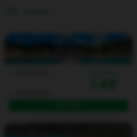
Les prix
First
Pointe-à-Pitre
One way from (1)
149
Fort-de-France
Book a flight