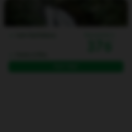
Saint-Barthélemy
One way from (1)
376
Pointe-à-Pitre
Book a flight