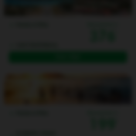
Pointe-à-Pitre
One way from (1)
376
Saint-Barthélemy
Book a flight
Pointe-à-Pitre
One way from (1)
199
St-Martin, Grand