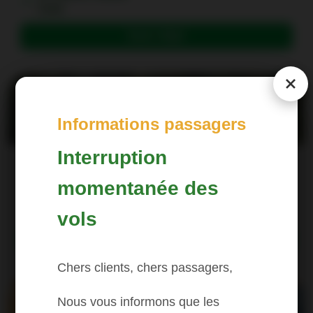
Case
Book a flight
Informations passagers
Interruption
Fort-de-France
One way from (1)
149
momentanée des
Pointe-à-Pitre
vols
Book a flight
Chers clients, chers passagers,
Nous vous informons que les