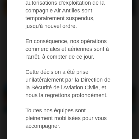
autorisations d'exploitation de la
compagnie Air Antilles sont
temporairement suspendus,
Fort-de-France
One way from (1)
jusqu'à nouvel ordre.
292
En conséquence, nos opérations
St-Martin, Grand
commerciales et aériennes sont à
Case
l'arrêt, à compter de ce jour.
Book a flight
Cette décision a été prise
unilatéralement par la Direction de
la Sécurité de l'Aviation Civile, et
nous la regrettons profondément.
Toutes nos équipes sont
pleinement mobilisées pour vous
St-Martin, Grand
One way from (1)
accompagner.
292
Case