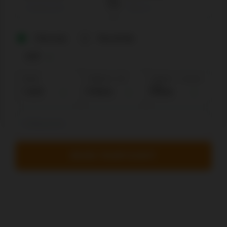
One way
Round trip
Adults
Children: 2-12
Babies: < 2 years
old