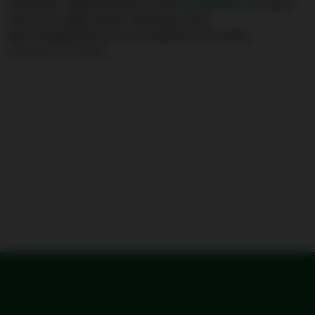
consulter régulièrement le site
airantilles.com
pour
suivre en ligne toute l’actualité ainsi
que l’intégralité de nos conditions de vente.
L’équipe Air Antilles