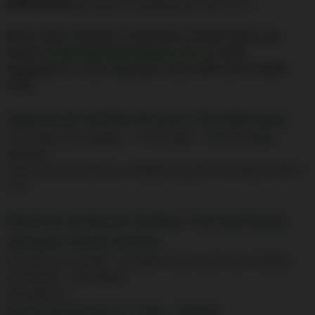
0690709206
du lundi au vendredi de 13h à 17h.
Nous vous invitons à contacter le Call Center par
email à
callcenter@airantilles.com
et nous
engageons à vous répondre sous 24H. (hors week-
end)
Agence Air Antilles de Jarry (Guadeloupe)
Immeuble Technopolis – 17 lot Agat - (97122) Baie
Mahault.
Ouverture du lundi au vendredi (à partir du 2/06) de 9h à
17h
Point de ventes Air Antilles –Fort de France
Aéroport Aimé Césaire
Du lundi au samedi : de 6h30 à 12h et de 14h à 18h30
Dimanche : 10h-18h30
Exceptions :
les 01 et 02/06 => 14h – 18h30