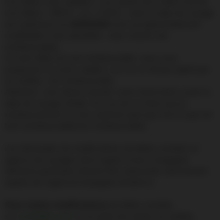
Les billets sont valables 1 an à partir de la date d’achat.
Les billets « BEST » et « COOL » dont la date de voyage
est antérieure au
25/05/2020
sont exceptionnellement
modifiables sans pénalités, mais restent non
remboursables.
Si votre billet est non remboursable, nous vous
proposons un avoir valable 1 an sur le réseau opéré par
air antilles, non remboursable.
Attention, vous devez annuler votre réservation avant la
date de voyage initiale. En cas de no-show aucun
remboursement ne sera autorisé quel que soit le type de
tarif (remboursable/non remboursable).
Les demandes de modifications de billets achetés en
agence de voyages et/ou auprès d’une compagnie
aérienne partenaire doivent être adressées directement
auprès de l’agence/compagnie émettrice.
Pour toutes modifications
de billets achetés
sur
airantilles.com
ou en point de ventes air antilles,