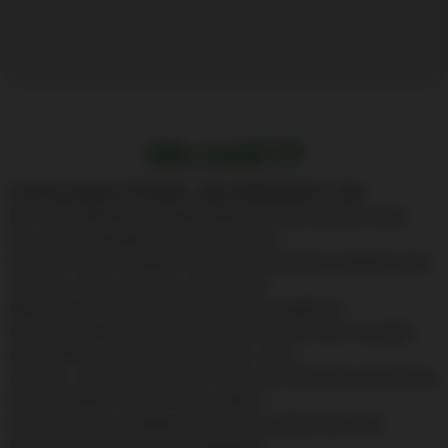
info covid-19
Communiqué 17/03/20 - Maj 29/05/2020 à 14h
En cette période exceptionnelle où nous devons faire
face à une épidémie de Coronavirus
COVID-19, Air Antilles est plus que jamais mobilisé pour
assurer votre sécurité, mais aussi
répondre à vos demandes et préoccupations.
Nous avons à cœur de continuer à vous faire voyager,
de manière sereine et sécurisée. Pour
ce faire, nous nous tenons informés 24/24 des évolutions
de la situation directement auprès
des autorités compétentes et vous présentons les
mesures prises par la compagnie.