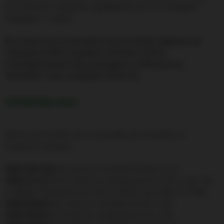
les mesures sanitaires appliquées par la compagnie
indiquées ci après.
En raison de la fermeture du terminal régional de
l’aéroport Pôle Caraibes à Pointe à Pitre,
l’enregistrement des passagers s’effectue au
Terminal 1 aux comptoirs 20 et 21.
Contactez nous
Notre Call Center est accessible aux horaires et
numéros suivants :
0890 648 648
du lundi au vendredi de 9h à 17h
0596 42 16 71
du lundi au samedi de 6h à 12h et de 14h
à 18h30 / Dimanche de 10h à 18h30 sauf (06 et 07/06)
0690709205
du lundi au vendredi de 9h à 13h.
0690709203
du lundi au vendredi de 9h à 13h.