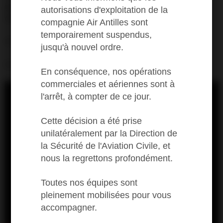
garantir le plus haut niveau de sécurité de l’ensemble
autorisations d'exploitation de la
des passagers :
compagnie Air Antilles sont
· - Formation de l’ensemble du personnel face au
temporairement suspendus,
risque sanitaire
jusqu'à nouvel ordre.
· - Nettoyage et désinfection des avions à chaque
escale avec des produits désinfectants homologués.
En conséquence, nos opérations
· - Suppression du service à bord
commerciales et aériennes sont à
l'arrêt, à compter de ce jour.
Cette décision a été prise
unilatéralement par la Direction de
la Sécurité de l'Aviation Civile, et
nous la regrettons profondément.
Toutes nos équipes sont
pleinement mobilisées pour vous
accompagner.