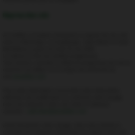
Reprise des vols
Air Antilles a le plaisir d’annoncer la reprise de ses vols
entre la Martinique, la Guadeloupe, Saint Martin et Saint
Barthélemy à partir du lundi 25 mai 2020.
La reprise se fera de manière progressive.
Vous pouvez consulter le détail du programme de vols et
réserver vos billets via le moteur de recherche du
site
airantilles.com
Pour toute information concernant votre réservation,
effectuer une modification ou confirmer votre voyage,
merci de contacter notre call center à l’adresse
suivante :
callcenter@airantilles.com
Avant de prévoir votre voyage, nous vous invitons à
consulter les mesures restrictives en vigueur ainsi que