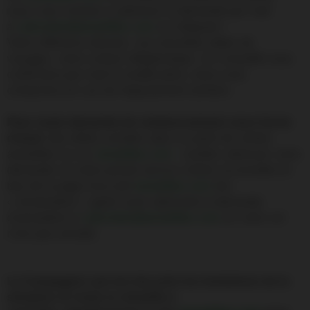
nous vous invitons à adresser la demande par mail
à
callcenter@airantilles.com
en indiquant :
Votre référence dossier, vos nouvelles dates de
voyages, votre contact téléphonique. Un conseillé vous
confirmera par mail la modification, et/ou vous
contactera en cas de réajustement tarifaire.
Pour toute demande de remboursement sous forme
d’avoir
des billets achetés dans un point de ventes
airantilles ou sur
airantilles.com
: veuillez adresser votre
demande via notre portail service clients accessible en
bas de la page d’accueil
airantilles.com
lien
« réclamation » après avoir adressée la demande
d’annulation à
callcenter@airantilles.com
(si votre vol
n’est pas annulé)
La Compagnie suit de très près les évolutions de la
situation et invite la clientèle à